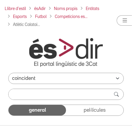
Llibre d'estil
ésAdir
Noms propis
Entitats
Esports
Futbol
Competicions es...
Atlètic Calatai...
general
pel·lícules