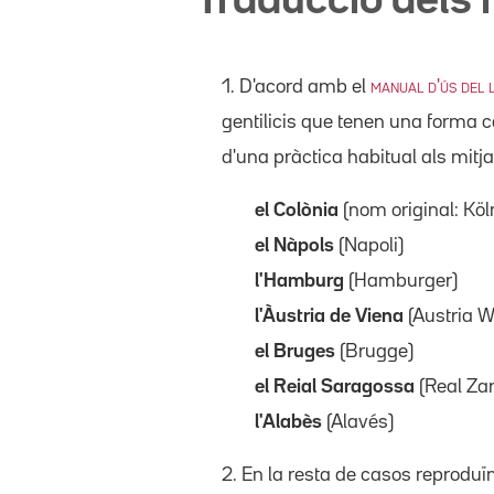
Traducció dels 
1. D'acord amb el
manual d'ús del l
gentilicis que tenen una forma 
d'una pràctica habitual als mitj
el Colònia
(nom original: Köl
el Nàpols
(Napoli)
l'Hamburg
(Hamburger)
l'Àustria de Viena
(Austria W
el Bruges
(Brugge)
el Reial Saragossa
(Real Za
l'Alabès
(Alavés)
2. En la resta de casos reproduï