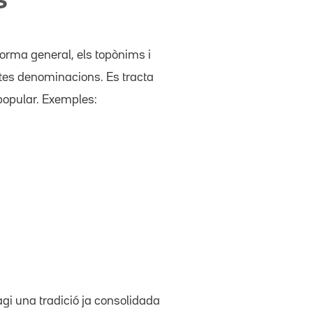
s
orma general, els topònims i
stes denominacions. Es tracta
 popular. Exemples:
hagi una tradició ja consolidada