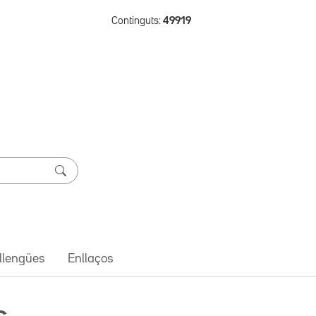
Continguts:
49919
 llengües
Enllaços