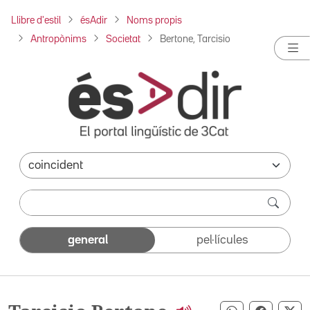
Llibre d'estil
ésAdir
Noms propis
Antropònims
Societat
Bertone, Tarcisio
general
pel·lícules