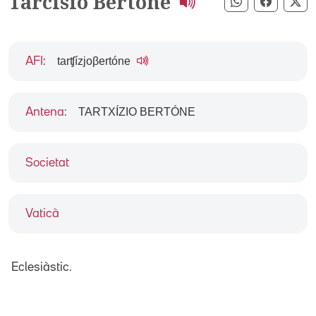
Tarcisio Bertone
Compartir pe
Compart
Co
tarʧízjoβertóne
AFI
:
TARTXÍZIO BERTÓNE
Antena
:
Societat
Vaticà
Eclesiàstic.