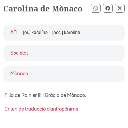
Carolina de Mònaco
Compartir pe
Compart
Co
[or.] kəɾulínə
[occ.] kaɾolína
AFI
:
Societat
Mònaco
Filla de Rainier III i Gràcia de Mònaco.
Criteri de traducció d'antropònims