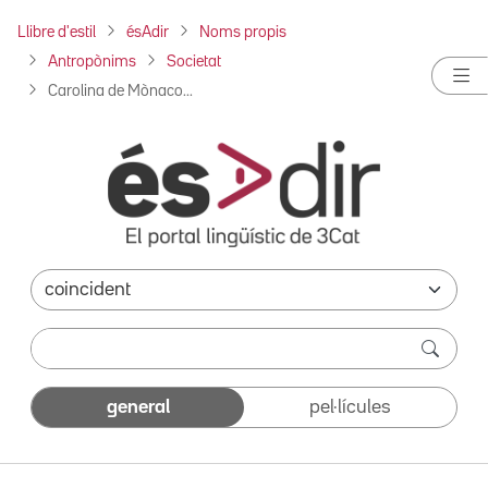
Llibre d'estil
ésAdir
Noms propis
Antropònims
Societat
Carolina de Mònaco...
general
pel·lícules