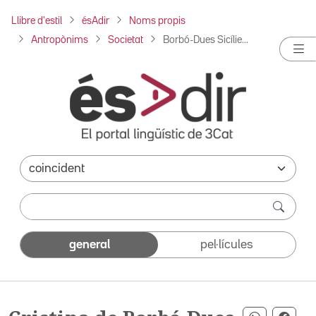
Llibre d'estil
ésAdir
Noms propis
Antropònims
Societat
Borbó-Dues Sicílie...
general
pel·lícules