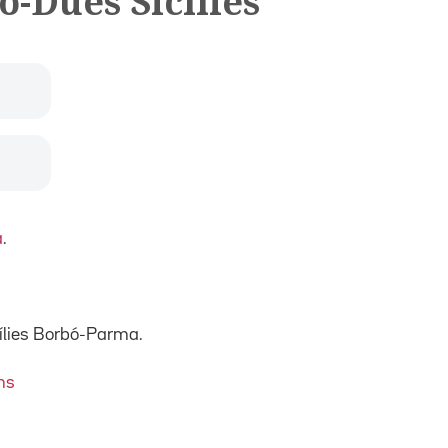
ó-Dues Sicílies
a
.
ílies Borbó-Parma.
ms