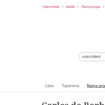
Llibre d'estil
ésAdir
Noms propis
Lèxic
Topònims
Noms pro