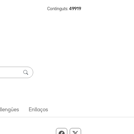
Continguts:
49919
 llengües
Enllaços