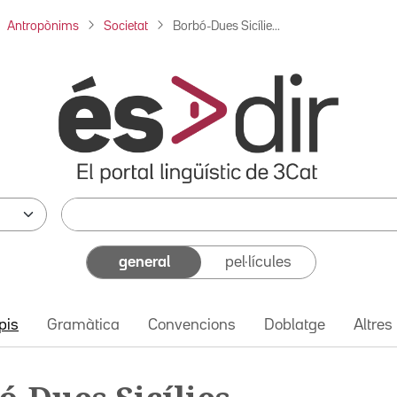
Antropònims
Societat
Borbó-Dues Sicílie...
general
pel·lícules
pis
Gramàtica
Convencions
Doblatge
Altres