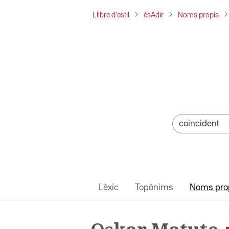
Llibre d'estil
ésAdir
Noms propis
Lèxic
Topònims
Noms pro