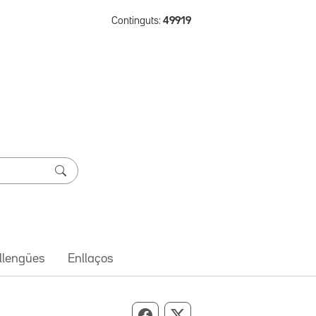
Continguts:
49919
 llengües
Enllaços