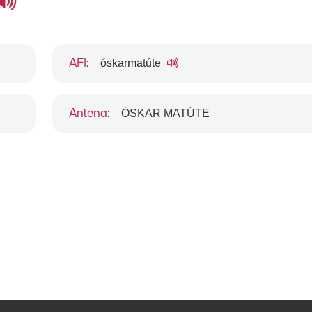
óskarmatúte
AFI
:
ÓSKAR MATÚTE
Antena
: