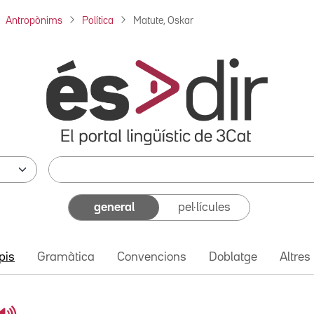
Antropònims
Política
Matute, Oskar
general
pel·lícules
pis
Gramàtica
Convencions
Doblatge
Altres