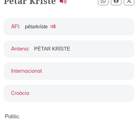
Petar Kriste
Compartir pe
Compart
Co
pétarkɾíste
AFI
:
PÉTAR KRÍSTE
Antena
:
Internacional
Croàcia
Polític.