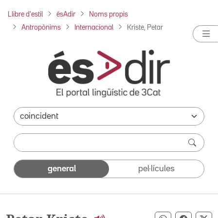
Llibre d'estil
ésAdir
Noms propis
Antropònims
Internacional
Kriste, Petar
general
pel·lícules