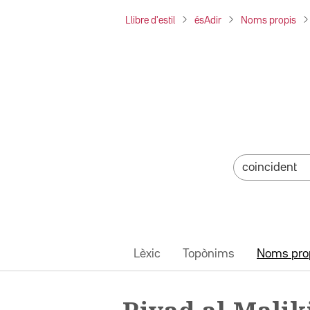
Llibre d'estil
ésAdir
Noms propis
Lèxic
Topònims
Noms pro