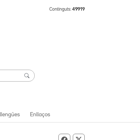
Continguts:
49919
 llengües
Enllaços