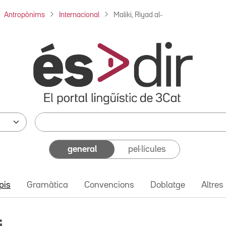
Antropònims
Internacional
Maliki, Riyad al-
general
pel·lícules
pis
Gramàtica
Convencions
Doblatge
Altres