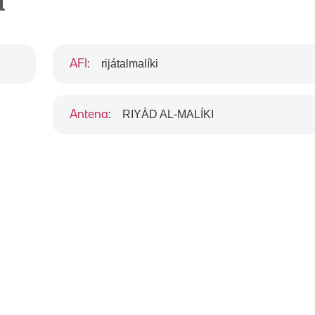
i
rijátalmalíki
AFI
:
RIYÀD AL-MALÍKI
Antena
: