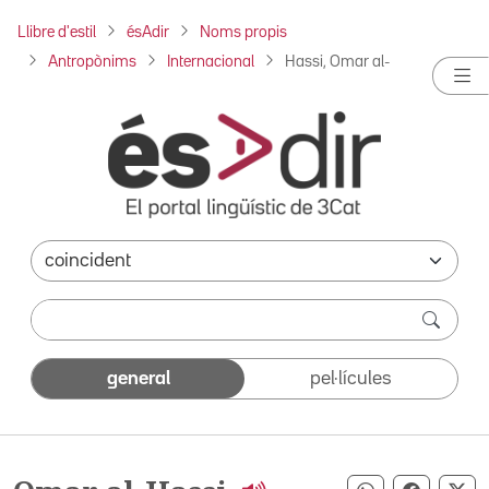
Llibre d'estil
ésAdir
Noms propis
Antropònims
Internacional
Hassi, Omar al-
general
pel·lícules