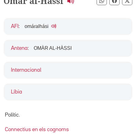
Omar al-Hassi
Compartir pe
Compart
Co
omáɾalhási
AFI
:
OMÀR AL-HÀSSI
Antena
:
Internacional
Líbia
Polític.
Connectius en els cognoms