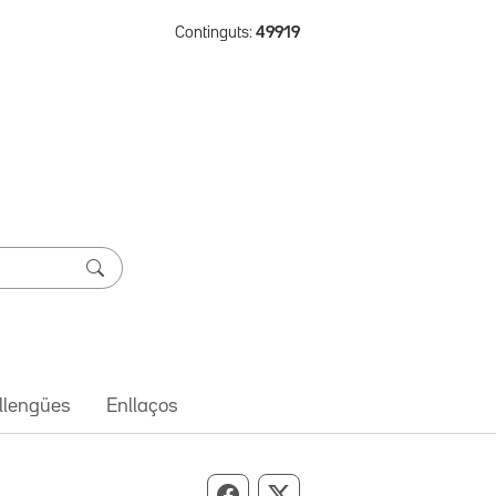
Continguts:
49919
 llengües
Enllaços