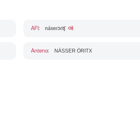
náseɾɔ́ɾitʃ
AFI
:
NÀSSER ÒRITX
Antena
: