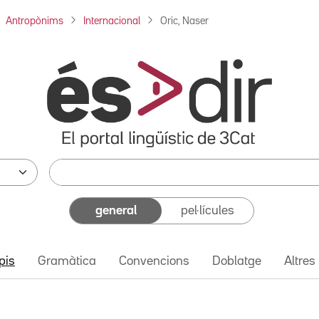
Antropònims
Internacional
Oric, Naser
general
pel·lícules
pis
Gramàtica
Convencions
Doblatge
Altres