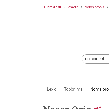
Llibre d'estil
ésAdir
Noms propis
Lèxic
Topònims
Noms pro