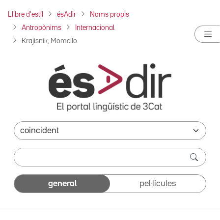
Llibre d'estil
ésAdir
Noms propis
Antropònims
Internacional
Krajisnik, Momcilo
general
pel·lícules