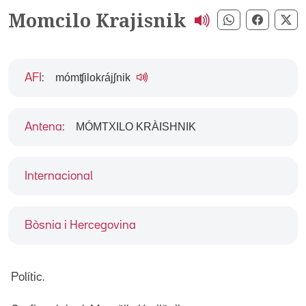
Momcilo Krajisnik
Compartir pe
Compart
Co
mómʧilokɾájʃnik
AFI
:
MÓMTXILO KRÀISHNIK
Antena
:
Internacional
Bòsnia i Hercegovina
Polític.