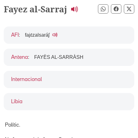
Fayez al-Sarraj
Compartir pe
Compart
Co
fajɛ́zalsaráʃ
AFI
:
FAYÈS AL-SARRÀSH
Antena
:
Internacional
Líbia
Polític.