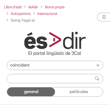
Llibre d'estil
ésAdir
Noms propis
Antropònims
Internacional
Sarraj, Fayez al-
general
pel·lícules