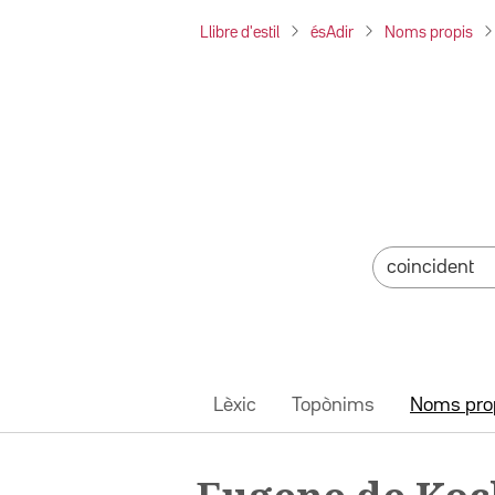
Llibre d'estil
ésAdir
Noms propis
Lèxic
Topònims
Noms pro