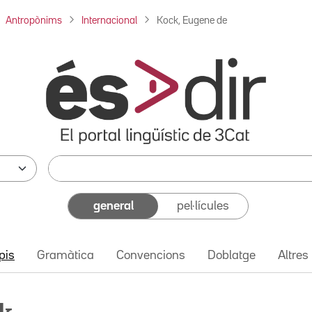
Antropònims
Internacional
Kock, Eugene de
general
pel·lícules
pis
Gramàtica
Convencions
Doblatge
Altres