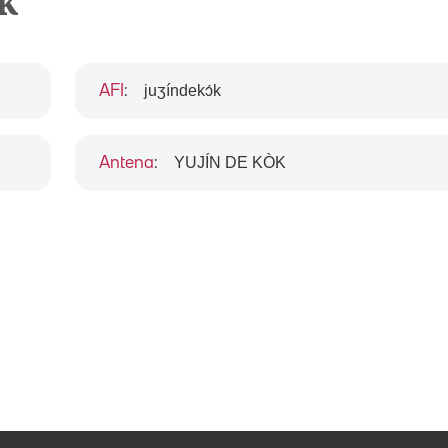
k
juʒíndekɔ́k
AFI
:
YUJÍN DE KÒK
Antena
: