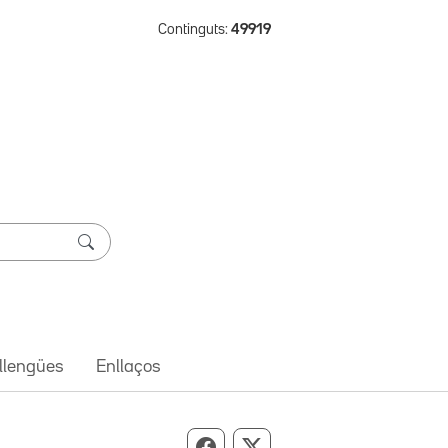
Continguts:
49919
 llengües
Enllaços