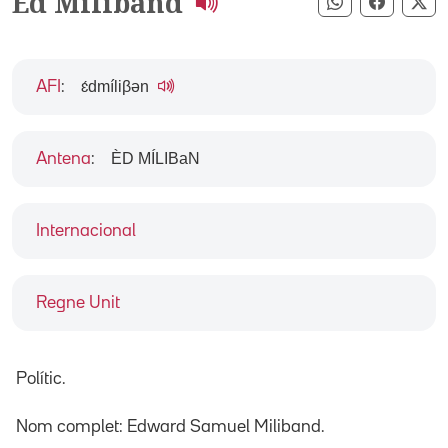
Ed Miliband
Compartir pe
Compart
Co
ɛ́dmíliβən
AFI
:
ÈD MÍLIBaN
Antena
:
Internacional
Regne Unit
Polític.
Nom complet: Edward Samuel Miliband.