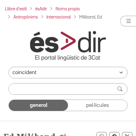
Llibre d'estil
ésAdir
Noms propis
Antropònims
Internacional
Miliband, Ed
general
pel·lícules