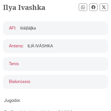
Ilya Ivashka
Compartir pe
Compart
Co
iliáiβáʃka
AFI
:
ILIÀ IVÀSHKA
Antena
:
Tenis
Bielorússia
Jugador.