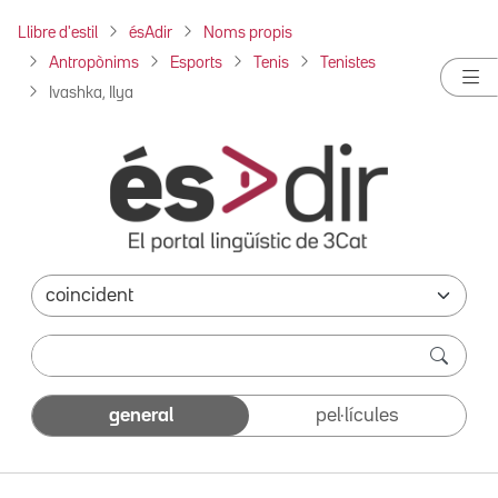
Llibre d'estil
ésAdir
Noms propis
Antropònims
Esports
Tenis
Tenistes
Ivashka, Ilya
general
pel·lícules