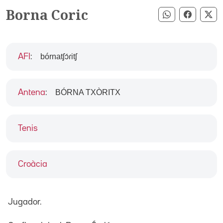
Borna Coric
Compartir pe
Compart
Co
bórnatʃɔ́ɾitʃ
AFI
:
BÓRNA TXÒRITX
Antena
:
Tenis
Croàcia
Jugador.