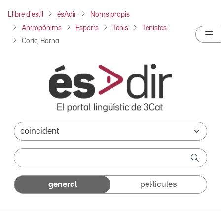
Llibre d'estil
ésAdir
Noms propis
Antropònims
Esports
Tenis
Tenistes
Coric, Borna
general
pel·lícules