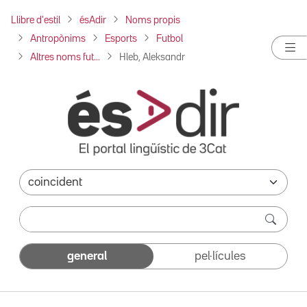
Llibre d'estil
ésAdir
Noms propis
Antropònims
Esports
Futbol
Altres noms fut...
Hleb, Aleksandr
general
pel·lícules