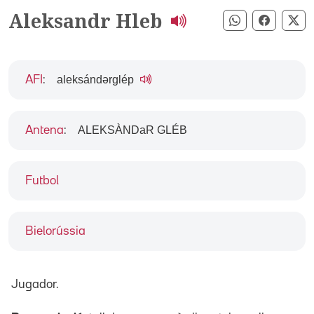
Aleksandr Hleb
Compartir pe
Compart
Co
aleksándərglép
AFI
:
ALEKSÀNDaR GLÉB
Antena
:
Futbol
Bielorússia
Jugador.