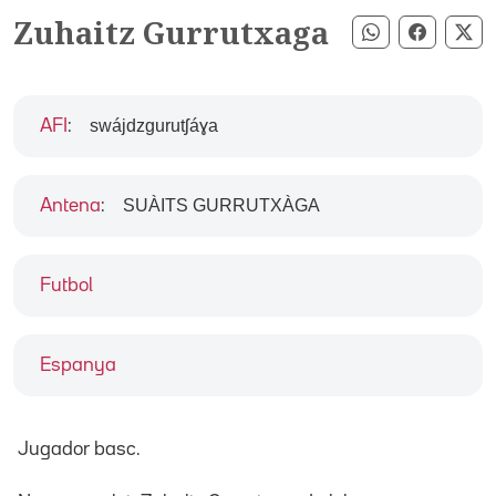
Zuhaitz Gurrutxaga
Compartir pe
Compart
Co
swájdzgurutʃáɣa
AFI
:
SUÀITS GURRUTXÀGA
Antena
:
Futbol
Espanya
Jugador basc.