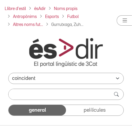
Llibre d'estil
ésAdir
Noms propis
Antropònims
Esports
Futbol
Altres noms fut...
Gurrutxaga, Zuh...
general
pel·lícules