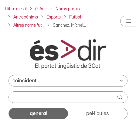
Llibre d'estil
ésAdir
Noms propis
Antropònims
Esports
Futbol
Altres noms fut...
Sánchez, Míchel...
general
pel·lícules