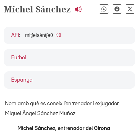
Míchel Sánchez
Compartir pe
Compart
Co
mítʃelsántʃeθ
AFI
:
Futbol
Espanya
Nom amb què es coneix l'entrenador i exjugador
Miguel Ángel Sánchez Muñoz.
Míchel Sánchez, entrenador del Girona