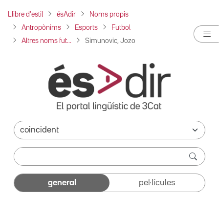
Llibre d'estil
ésAdir
Noms propis
Antropònims
Esports
Futbol
Altres noms fut...
Simunovic, Jozo
general
pel·lícules