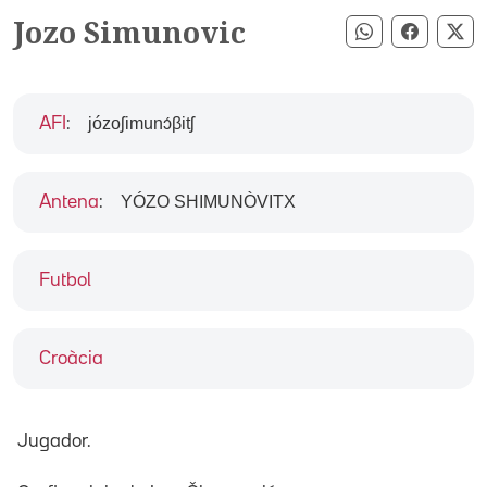
Jozo Simunovic
Compartir pe
Compart
Co
józoʃimunɔ́βitʃ
AFI
:
YÓZO SHIMUNÒVITX
Antena
:
Futbol
Croàcia
Jugador.