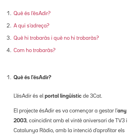
Què és l'ésAdir?
A qui s'adreça?
Què hi trobaràs i què no hi trobaràs?
Com ho trobaràs?
Què és l'ésAdir?
L'ésAdir és el
portal lingüístic
de 3Cat.
El projecte ésAdir es va començar a gestar l'
any
2003
, coincidint amb el vintè aniversari de TV3 i
Catalunya Ràdio, amb la intenció d'aprofitar els