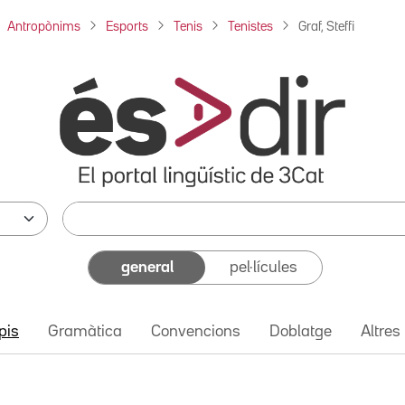
Antropònims
Esports
Tenis
Tenistes
Graf, Steffi
general
pel·lícules
pis
Gramàtica
Convencions
Doblatge
Altres