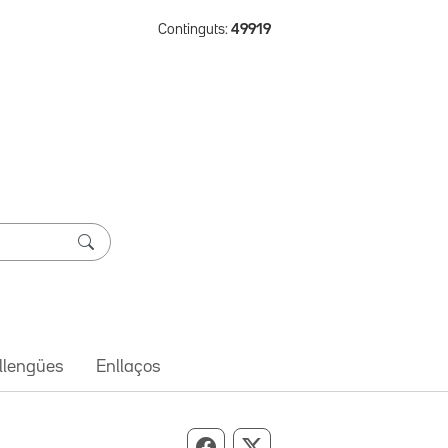
Continguts:
49919
 llengües
Enllaços