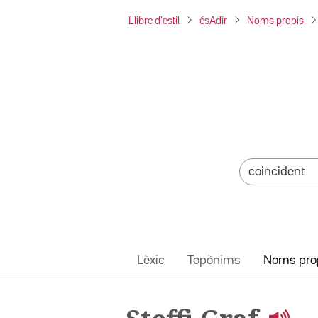
Llibre d'estil
ésAdir
Noms propis
Lèxic
Topònims
Noms pro