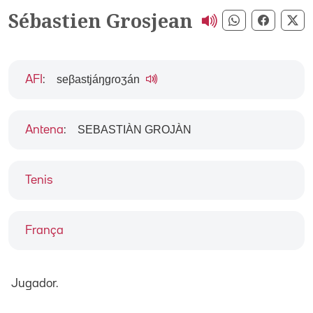
Sébastien Grosjean
Compartir pe
Compart
Co
seβastjáŋgɾoʒán
AFI
:
SEBASTIÀN GROJÀN
Antena
:
Tenis
França
Jugador.