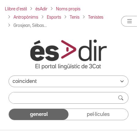
Llibre d'estil
ésAdir
Noms propis
Antropònims
Esports
Tenis
Tenistes
Grosjean, Sébas...
general
pel·lícules