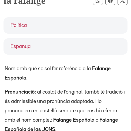
la Falange
Compartir pe
Compart
Co
Política
Espanya
Nom amb què se sol fer referència a la
Falange
Española
.
Pronunciació:
al costat de l'original, també té tradició i
és admissible una pronúncia adaptada. Ho
pronunciem en castellà sempre que ens hi referim
amb el nom complet:
Falange Española
o
Falange
Española de las JONS
.