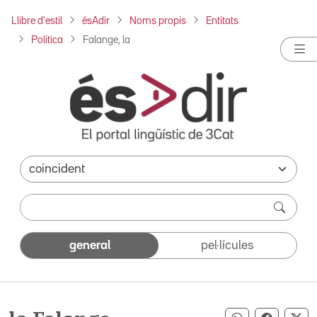
Llibre d'estil
ésAdir
Noms propis
Entitats
Política
Falange, la
general
pel·lícules