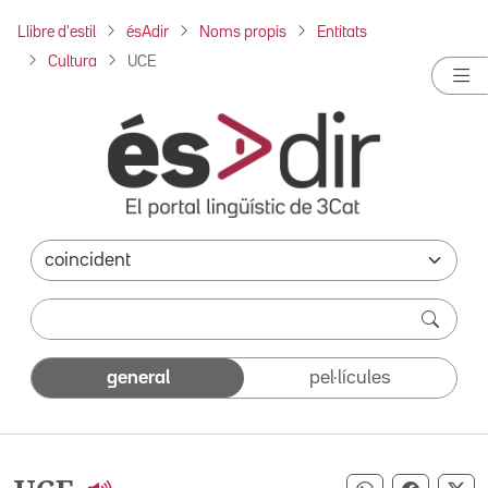
Llibre d'estil
ésAdir
Noms propis
Entitats
Cultura
UCE
general
pel·lícules