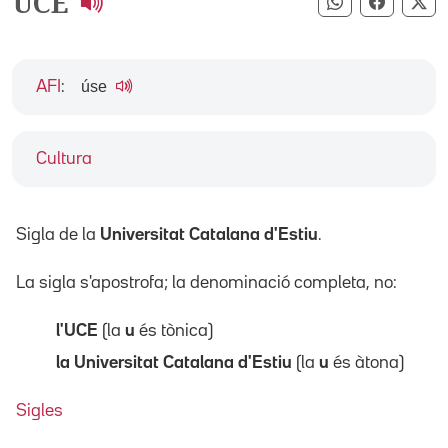
UCE
Compartir pe
Compart
Co
úse
AFI
:
Cultura
Sigla de la
Universitat Catalana d'Estiu
.
La sigla s'apostrofa; la denominació completa, no:
l'UCE
(la
u
és tònica)
la Universitat Catalana d'Estiu
(la
u
és àtona)
Sigles