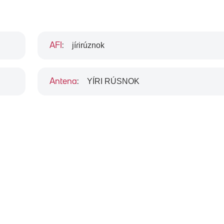
jíɾirúznok
AFI
:
YÍRI RÚSNOK
Antena
: