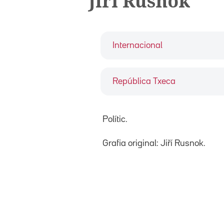
Jirí Rusnok
Internacional
República Txeca
Polític.
Grafia original: Jiří Rusnok.