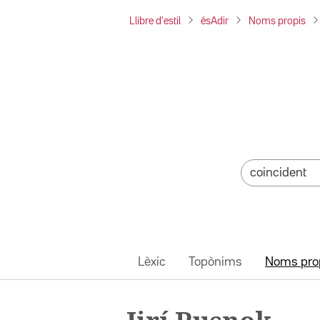
Llibre d'estil
ésAdir
Noms propis
Lèxic
Topònims
Noms pro