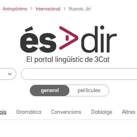
Antropònims
Internacional
Rusnok, Jirí
general
pel·lícules
pis
Gramàtica
Convencions
Doblatge
Altres