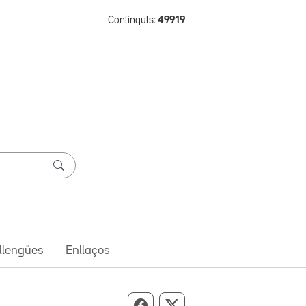
Continguts:
49919
 llengües
Enllaços