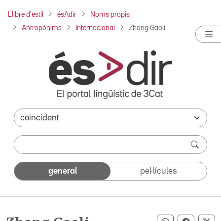
Llibre d'estil
ésAdir
Noms propis
Antropònims
Internacional
Zhang Gaoli
general
pel·lícules