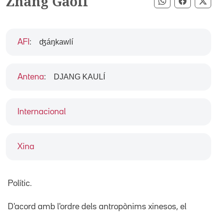
Zhang Gaoli
Compartir pe
Compart
Co
ʤáŋkawlí
AFI
:
DJANG KAULÍ
Antena
:
Internacional
Xina
Polític.
D'acord amb l'ordre dels antropònims xinesos, el