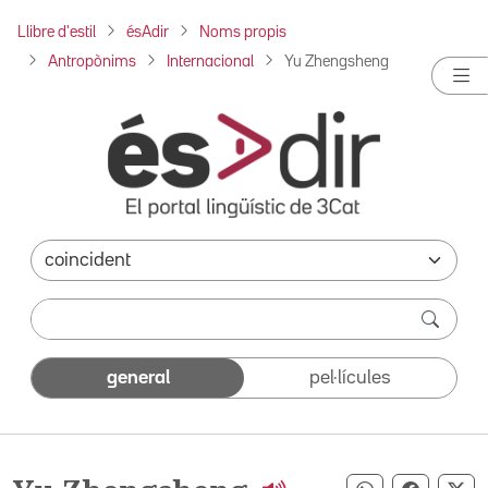
Llibre d'estil
ésAdir
Noms propis
Antropònims
Internacional
Yu Zhengsheng
general
pel·lícules