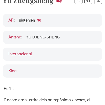
Yu Zhengsheng
Compartir pe
Compart
Co
júʤeŋʃéŋ
AFI
:
YÚ DJENG-SHÉNG
Antena
:
Internacional
Xina
Polític.
D'acord amb l'ordre dels antropònims xinesos, el