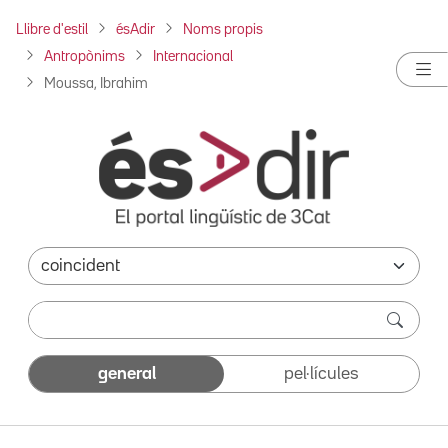
Llibre d'estil
ésAdir
Noms propis
Antropònims
Internacional
Moussa, Ibrahim
general
pel·lícules