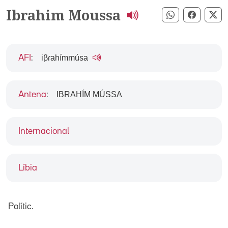
Ibrahim Moussa
Compartir pe
Compart
Co
iβɾahímmúsa
AFI
:
IBRAHÍM MÚSSA
Antena
:
Internacional
Líbia
Polític.