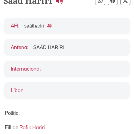
Saad Hariri
Compartir pe
Compart
Co
saáthaɾíɾi
AFI
:
SAÀD HARÍRI
Antena
:
Internacional
Líban
Polític.
Fill de
Rafik Hariri.