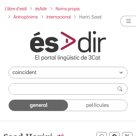
Llibre d'estil
ésAdir
Noms propis
Antropònims
Internacional
Hariri, Saad
general
pel·lícules