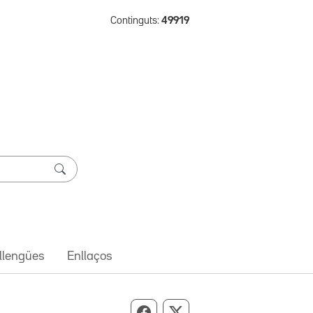
Continguts:
49919
 llengües
Enllaços