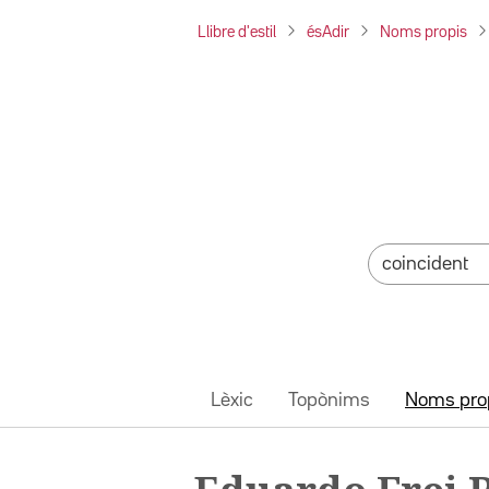
Llibre d'estil
ésAdir
Noms propis
Lèxic
Topònims
Noms pro