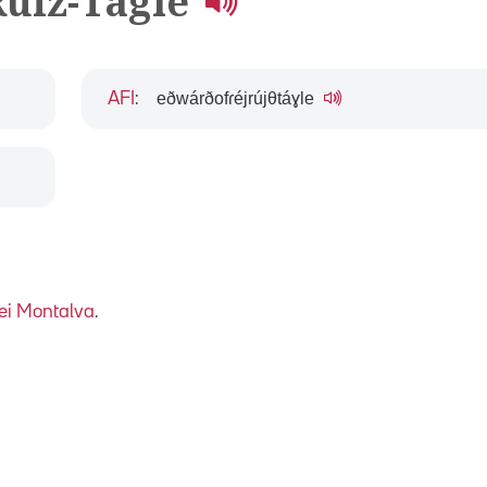
Ruiz-Tagle
eðwárðofɾéjrújθtáɣle
AFI
:
ei Montalva
.