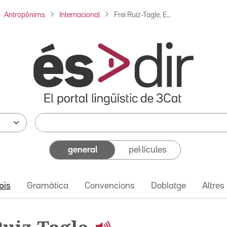
Antropònims
Internacional
Frei Ruiz-Tagle, E...
general
pel·lícules
pis
Gramàtica
Convencions
Doblatge
Altres