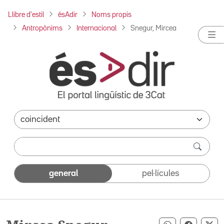
Llibre d'estil
ésAdir
Noms propis
Antropònims
Internacional
Snegur, Mircea
general
pel·lícules