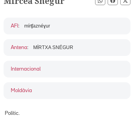
Mircea Snegur
Compartir pe
Compart
Co
mírʧaznéɣur
AFI
:
MÍRTXA SNÉGUR
Antena
:
Internacional
Moldàvia
Polític.