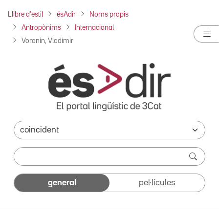
Llibre d'estil
ésAdir
Noms propis
Antropònims
Internacional
Voronin, Vladimir
general
pel·lícules