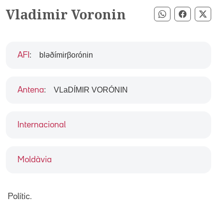
Vladimir Voronin
Compartir pe
Compart
Co
bləðímirβoɾónin
AFI
:
VLaDÍMIR VORÓNIN
Antena
:
Internacional
Moldàvia
Polític.