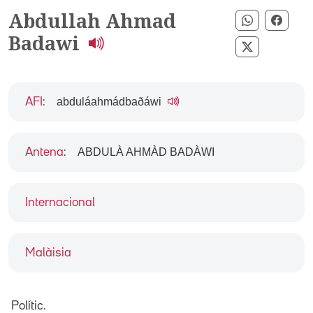
Abdullah Ahmad
Compartir 
Compa
Badawi
Compartir 
abduláahmádbaðáwi
AFI
:
ABDULÀ AHMÀD BADÀWI
Antena
:
Internacional
Malàisia
Polític.