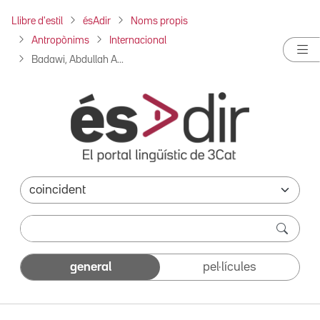
Llibre d'estil
ésAdir
Noms propis
Antropònims
Internacional
Badawi, Abdullah A...
general
pel·lícules