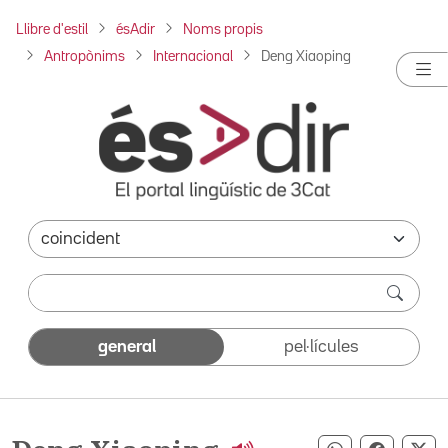
Llibre d'estil
ésAdir
Noms propis
Antropònims
Internacional
Deng Xiaoping
general
pel·lícules