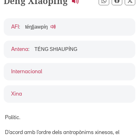
Deng Xiaoping
Compartir pe
Compart
Co
téŋʃjawpíŋ
AFI
:
TÉNG SHIAUPÍNG
Antena
:
Internacional
Xina
Polític.
D'acord amb l'ordre dels antropònims xinesos, el