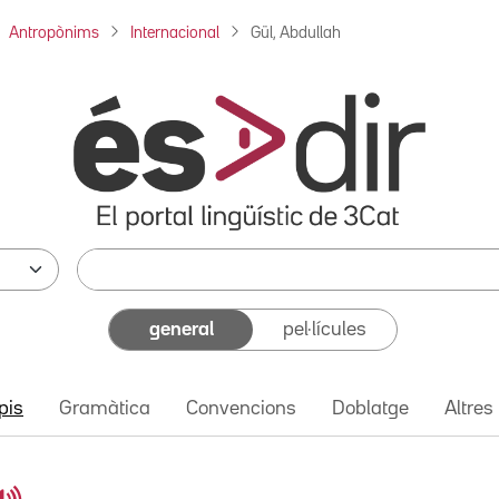
Antropònims
Internacional
Gül, Abdullah
general
pel·lícules
pis
Gramàtica
Convencions
Doblatge
Altres