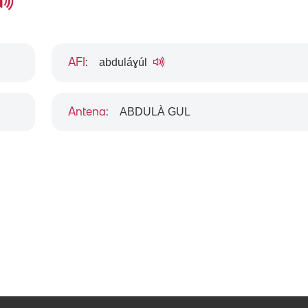
abduláɣúl
AFI
:
ABDULÀ GUL
Antena
: