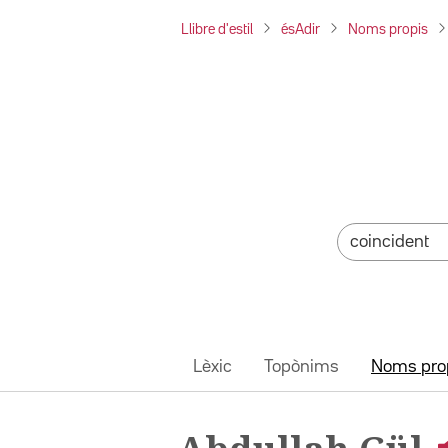
Llibre d'estil
ésAdir
Noms propis
Lèxic
Topònims
Noms pro