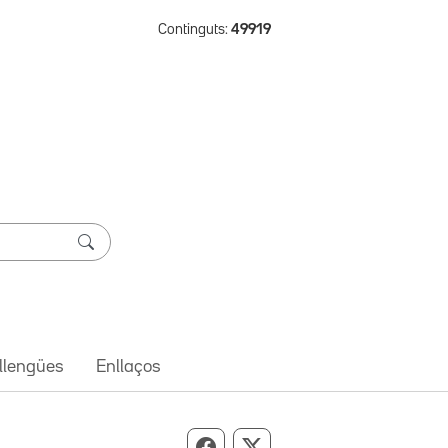
Continguts:
49919
 llengües
Enllaços