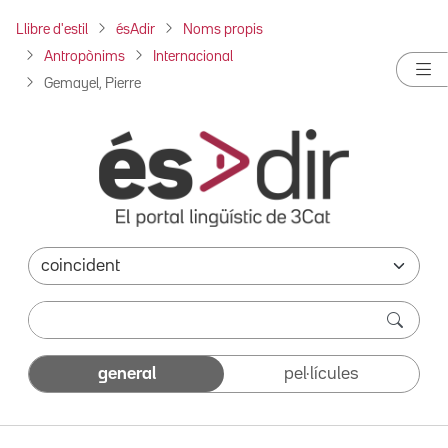
Llibre d'estil
ésAdir
Noms propis
Antropònims
Internacional
Gemayel, Pierre
general
pel·lícules