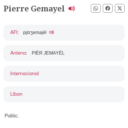
Pierre Gemayel
Compartir pe
Compart
Co
pjɛ́rʒemajél
AFI
:
PIÈR JEMAYÉL
Antena
:
Internacional
Líban
Polític.