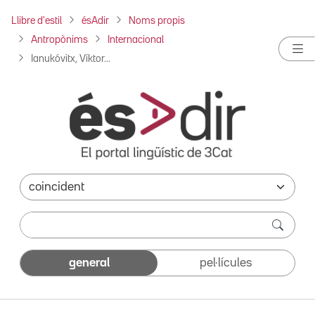
Llibre d'estil
ésAdir
Noms propis
Antropònims
Internacional
Ianukóvitx, Víktor...
general
pel·lícules