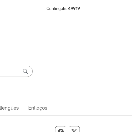
Continguts:
49919
 llengües
Enllaços