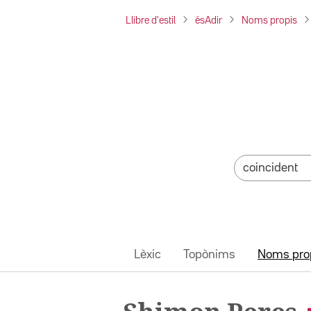
Llibre d'estil
ésAdir
Noms propis
Lèxic
Topònims
Noms pro