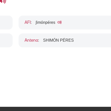
ʃimónpéɾes
AFI
:
SHIMÓN PÉRES
Antena
: