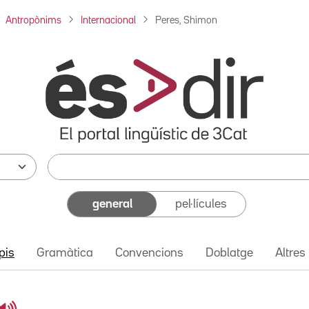
Antropònims
Internacional
Peres, Shimon
general
pel·lícules
pis
Gramàtica
Convencions
Doblatge
Altres