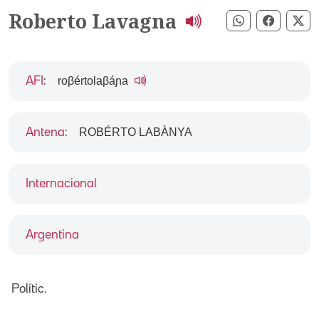
Roberto Lavagna
Compartir pe
Compart
Co
roβértolaβáɲa
AFI
:
ROBÉRTO LABÀNYA
Antena
:
Internacional
Argentina
Polític.