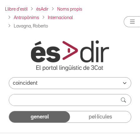
Llibre d'estil
ésAdir
Noms propis
Antropònims
Internacional
Lavagna, Roberto
general
pel·lícules