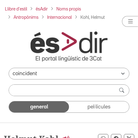
Llibre d'estil
ésAdir
Noms propis
Antropònims
Internacional
Kohl, Helmut
general
pel·lícules