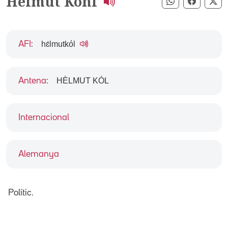
Helmut Kohl
Compartir pe
Compart
Co
hɛ́lmutkól
AFI
:
HÈLMUT KÓL
Antena
:
Internacional
Alemanya
Polític.