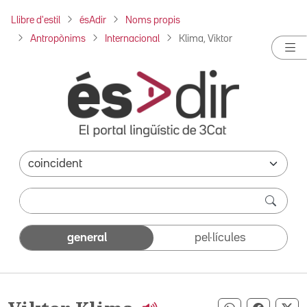
Llibre d'estil
ésAdir
Noms propis
Antropònims
Internacional
Klima, Viktor
general
pel·lícules