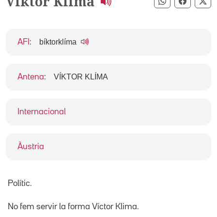
Viktor Klima
Compartir pe
Compart
Co
bíktorklíma
AFI
:
VÍKTOR KLÍMA
Antena
:
Internacional
Àustria
Polític.
No fem servir la forma Víctor Klima.