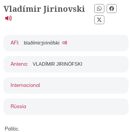
Vladímir Jirinovski
Compartir p
Compart
Compartir pe
blaðímirʒiɾinófski
AFI
:
VLADÍMIR JIRINÓFSKI
Antena
:
Internacional
Rússia
Polític.