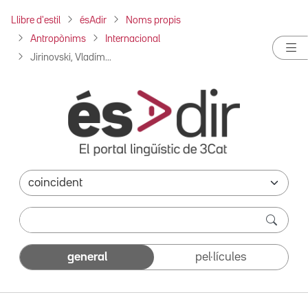
Llibre d'estil
ésAdir
Noms propis
Antropònims
Internacional
Jirinovski, Vladím...
general
pel·lícules