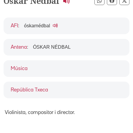
Oskar Nedbal
Compartir pe
Compart
Co
óskarnédbal
AFI
:
ÓSKAR NÉDBAL
Antena
:
Música
República Txeca
Violinista, compositor i director.