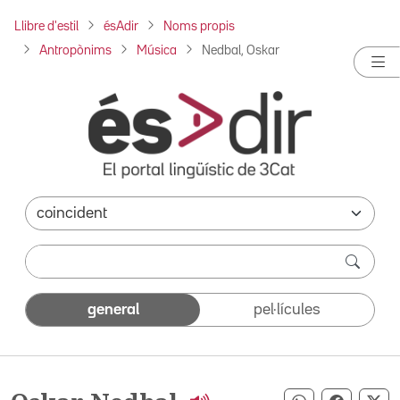
Llibre d'estil
ésAdir
Noms propis
Antropònims
Música
Nedbal, Oskar
general
pel·lícules