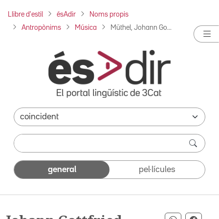
Llibre d'estil
ésAdir
Noms propis
Antropònims
Música
Müthel, Johann Go...
general
pel·lícules