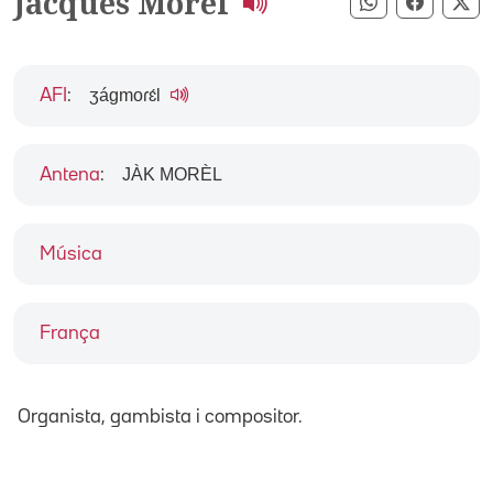
Jacques Morel
Compartir pe
Compart
Co
ʒágmoɾɛ́l
AFI
:
JÀK MORÈL
Antena
:
Música
França
Organista, gambista i compositor.