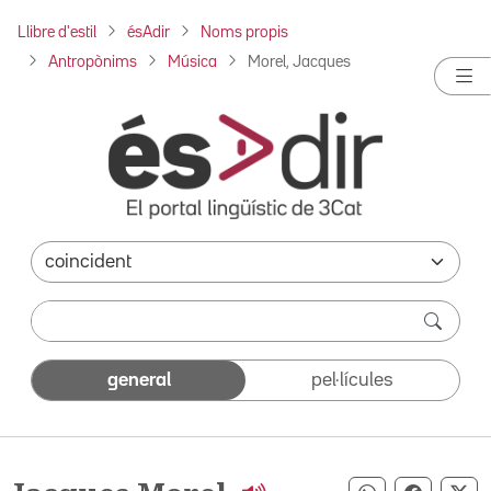
Llibre d'estil
ésAdir
Noms propis
Antropònims
Música
Morel, Jacques
general
pel·lícules