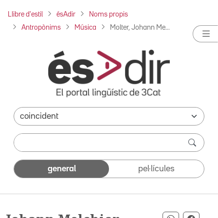
Llibre d'estil
ésAdir
Noms propis
Antropònims
Música
Molter, Johann Me...
general
pel·lícules