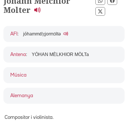
Johann Melchior
Compartir 
Compa
Molter
Compartir p
jóhammɛ́lχjormɔ́ltə
AFI
:
YÓHAN MÈLKHIOR MÒLTa
Antena
:
Música
Alemanya
Compositor i violinista.