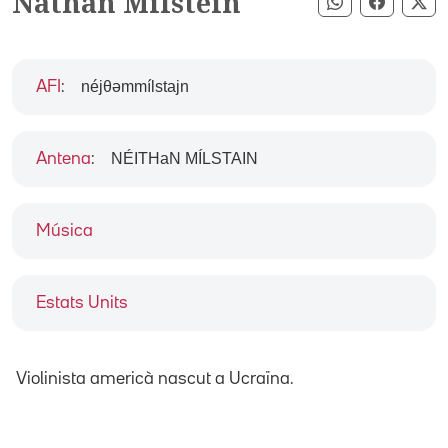
Nathan Milstein
Compartir pe
Compart
Co
néjθəmmílstajn
AFI
:
NÉITHaN MÍLSTAIN
Antena
:
Música
Estats Units
Violinista americà nascut a Ucraïna.