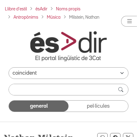
Llibre d'estil
ésAdir
Noms propis
Antropònims
Música
Milstein, Nathan
general
pel·lícules