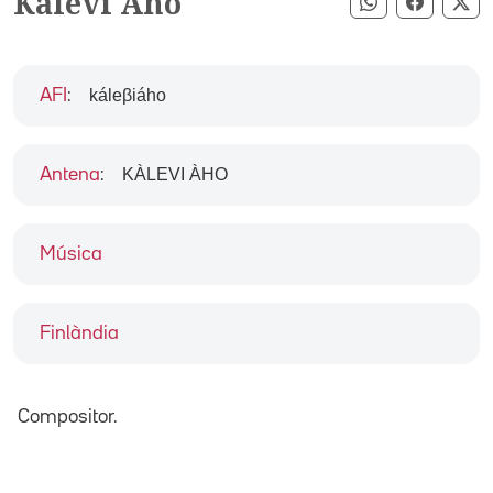
Kalevi Aho
Compartir pe
Compart
Co
káleβiáho
AFI
:
KÀLEVI ÀHO
Antena
:
Música
Finlàndia
Compositor.