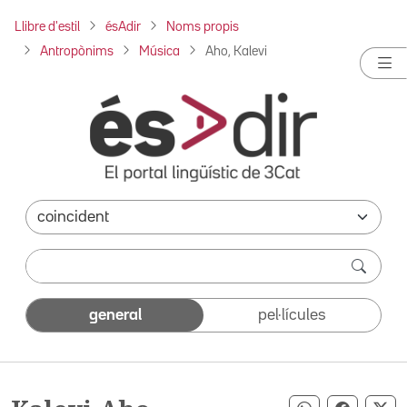
Llibre d'estil
ésAdir
Noms propis
Antropònims
Música
Aho, Kalevi
general
pel·lícules